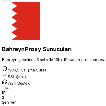
Bahreyn
Proxy Sunucuları
Bahreyn
genelinde
3
şehirde
13K+
IP
sunan premium residen
%99,9 Çalışma Süresi
SSL Şifreli
7/24 Destek
13K+
IP
3
Şehirler