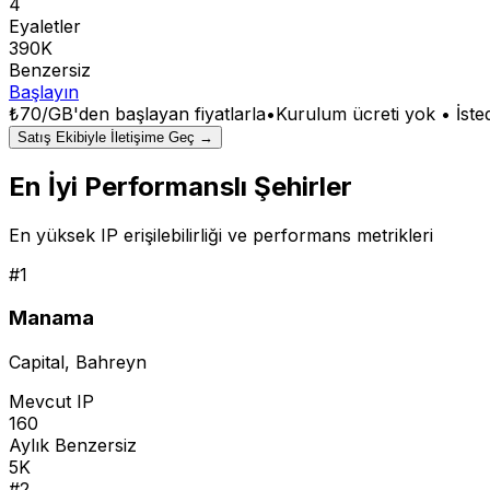
4
Eyaletler
390K
Benzersiz
Başlayın
₺70/GB
'den başlayan fiyatlarla
•
Kurulum ücreti yok • İsted
Satış Ekibiyle İletişime Geç →
En İyi Performanslı Şehirler
En yüksek IP erişilebilirliği ve performans metrikleri
#
1
Manama
Capital
,
Bahreyn
Mevcut IP
160
Aylık Benzersiz
5K
#
2