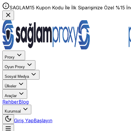
SAGLAM15 Kupon Kodu İle İlk Siparişinize Özel %15 İnd
Proxy
Oyun Proxy
Sosyal Medya
Ülkeler
Araçlar
Rehber
Blog
Kurumsal
Giriş Yap
Başlayın