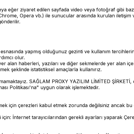
r ziyaret edilen sayfada video veya fotoğraf gibi bazı iç
Chrome, Opera vb.) ile sunucular arasında kurulan iletişim v
nderilir.
nasında yapmış olduğunuz gezinti ve kullanım tercihlerin
rdımcı olur.
 haberleri, yazıları ve diğer sekmelerde yer alan içerikle
rmek şeklinde istatistiksel amaçlarla kullanırız.
 kullanmamaktayız. SAĞLAM PROXY YAZILIM LİMİTED ŞİRKETİ
ı Politikası'na" uygun olarak işlemektedir.
in çerezleri kabul etmek zorunda değilsiniz ancak bu duru
i için: İnternet tarayıcılarından gerekli ayarları yaparak Çerezl