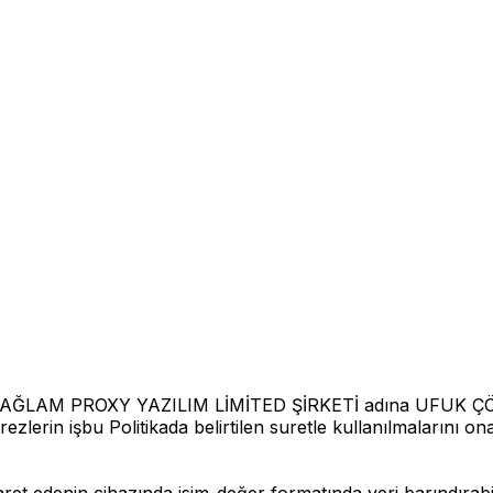
ktır); SAĞLAM PROXY YAZILIM LİMİTED ŞİRKETİ adına UFUK
rezlerin işbu Politikada belirtilen suretle kullanılmalarını ona
ziyaret edenin cihazında isim-değer formatında veri barındıra