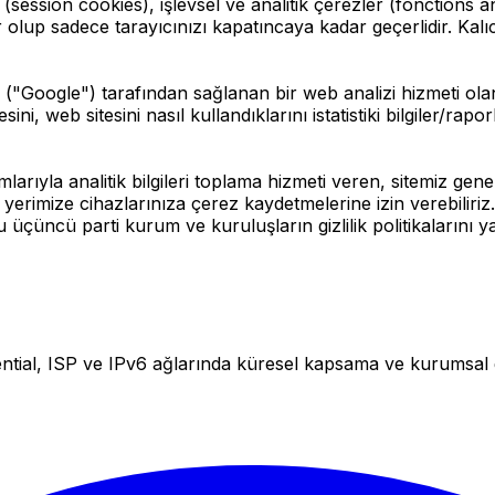
ession cookies), işlevsel ve analitik çerezler (fonctions an
olup sadece tarayıcınızı kapatıncaya kadar geçerlidir. Kalıc
ogle") tarafından sağlanan bir web analizi hizmeti olan 
i, web sitesini nasıl kullandıklarını istatistiki bilgiler/raporl
arıyla analitik bilgileri toplama hizmeti veren, sitemiz genel
im yerimize cihazlarınıza çerez kaydetmelerine izin verebilir
bu üçüncü parti kurum ve kuruluşların gizlilik politikalarını ya
ial, ISP ve IPv6 ağlarında küresel kapsama ve kurumsal güve