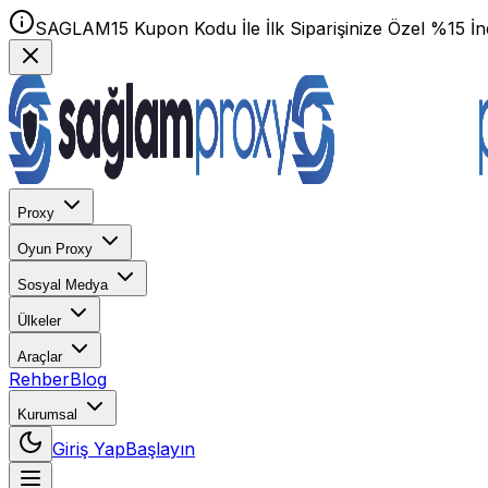
SAGLAM15 Kupon Kodu İle İlk Siparişinize Özel %15 İnd
Proxy
Oyun Proxy
Sosyal Medya
Ülkeler
Araçlar
Rehber
Blog
Kurumsal
Giriş Yap
Başlayın