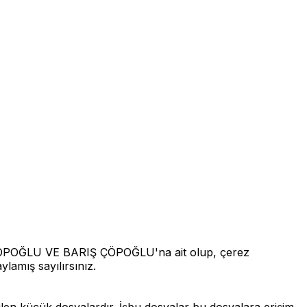
 ÇÖPOĞLU VE BARIŞ ÇÖPOĞLU'na ait olup, çerez
ylamış sayılırsınız.
bilen küçük dosyalardır. İşbu dosyalar bu dosyalara erişim