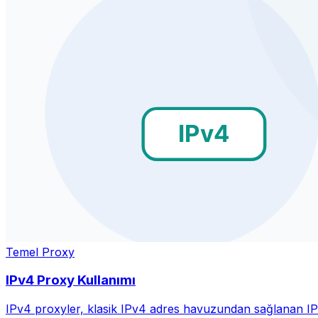
Temel Proxy
IPv4 Proxy Kullanımı
IPv4 proxyler, klasik IPv4 adres havuzundan sağlanan IP'lerl