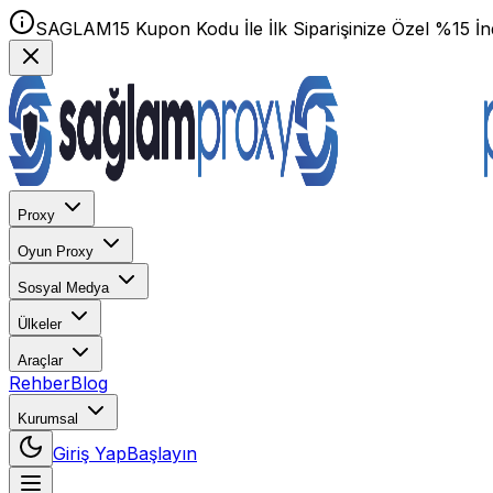
SAGLAM15 Kupon Kodu İle İlk Siparişinize Özel %15 İnd
Proxy
Oyun Proxy
Sosyal Medya
Ülkeler
Araçlar
Rehber
Blog
Kurumsal
Giriş Yap
Başlayın