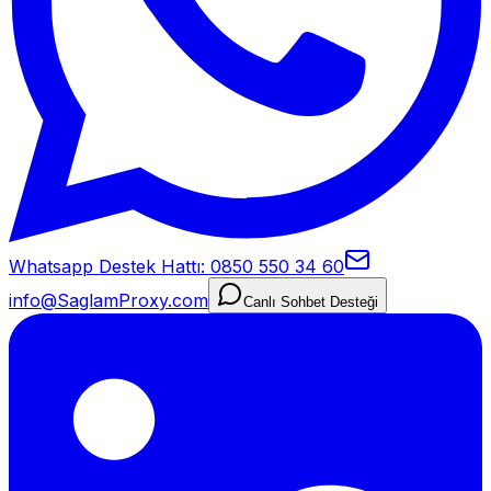
Whatsapp Destek Hattı: 0850 550 34 60
info@SaglamProxy.com
Canlı Sohbet Desteği