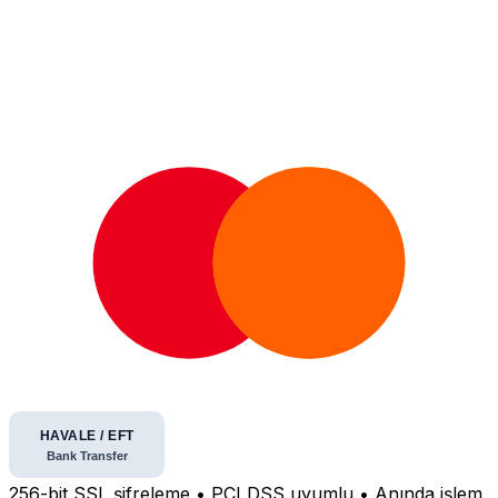
256-bit SSL şifreleme • PCI DSS uyumlu • Anında işlem