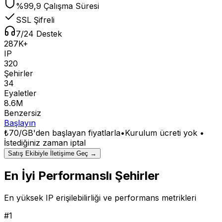
%99,9 Çalışma Süresi
SSL Şifreli
7/24 Destek
287K+
IP
320
Şehirler
34
Eyaletler
8.6M
Benzersiz
Başlayın
₺70/GB
'den başlayan fiyatlarla
•
Kurulum ücreti yok •
İstediğiniz zaman iptal
Satış Ekibiyle İletişime Geç →
En İyi Performanslı Şehirler
En yüksek IP erişilebilirliği ve performans metrikleri
#
1