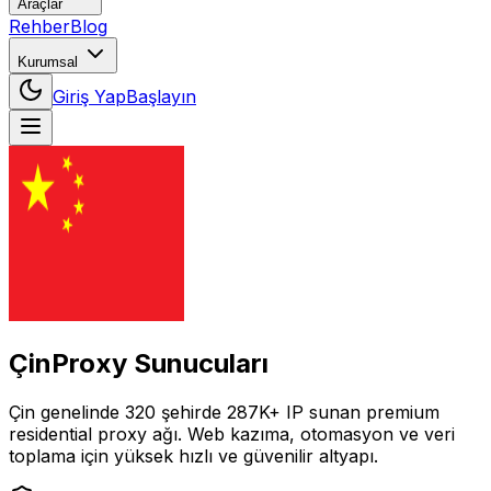
Araçlar
Rehber
Blog
Kurumsal
Giriş Yap
Başlayın
Çin
Proxy Sunucuları
Çin
genelinde
320
şehirde
287K+
IP
sunan premium
residential proxy ağı. Web kazıma, otomasyon ve veri
toplama için yüksek hızlı ve güvenilir altyapı.