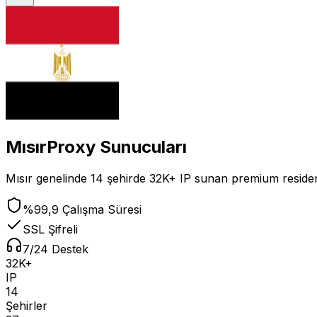
Mısır
Proxy Sunucuları
Mısır
genelinde
14
şehirde
32K+
IP
sunan premium residenti
%99,9 Çalışma Süresi
SSL Şifreli
7/24 Destek
32K+
IP
14
Şehirler