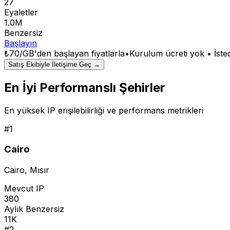
27
Eyaletler
1.0M
Benzersiz
Başlayın
₺70/GB
'den başlayan fiyatlarla
•
Kurulum ücreti yok • İsted
Satış Ekibiyle İletişime Geç →
En İyi Performanslı Şehirler
En yüksek IP erişilebilirliği ve performans metrikleri
#
1
Cairo
Cairo
,
Mısır
Mevcut IP
380
Aylık Benzersiz
11K
#
2