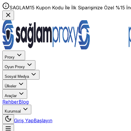
SAGLAM15 Kupon Kodu İle İlk Siparişinize Özel %15 İnd
Proxy
Oyun Proxy
Sosyal Medya
Ülkeler
Araçlar
Rehber
Blog
Kurumsal
Giriş Yap
Başlayın