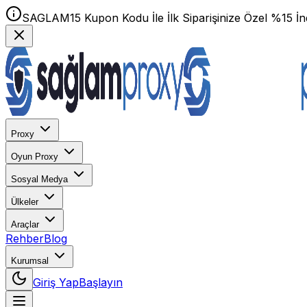
SAGLAM15 Kupon Kodu İle İlk Siparişinize Özel %15 İnd
Proxy
Oyun Proxy
Sosyal Medya
Ülkeler
Araçlar
Rehber
Blog
Kurumsal
Giriş Yap
Başlayın