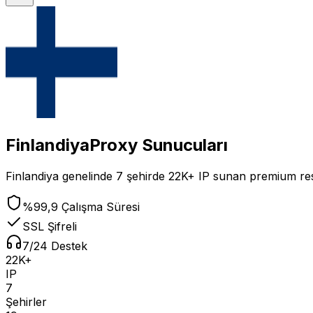
Finlandiya
Proxy Sunucuları
Finlandiya
genelinde
7
şehirde
22K+
IP
sunan premium resid
%99,9 Çalışma Süresi
SSL Şifreli
7/24 Destek
22K+
IP
7
Şehirler