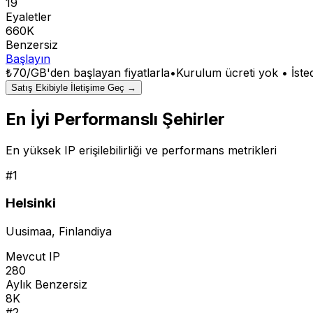
19
Eyaletler
660K
Benzersiz
Başlayın
₺70/GB
'den başlayan fiyatlarla
•
Kurulum ücreti yok • İsted
Satış Ekibiyle İletişime Geç →
En İyi Performanslı Şehirler
En yüksek IP erişilebilirliği ve performans metrikleri
#
1
Helsinki
Uusimaa
,
Finlandiya
Mevcut IP
280
Aylık Benzersiz
8K
#
2