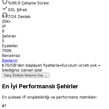
%99,9 Çalışma Süresi
SSL Şifreli
7/24 Destek
25K+
IP
9
Şehirler
5
Eyaletler
750K
Benzersiz
Başlayın
₺70/GB
'den başlayan fiyatlarla
•
Kurulum ücreti yok •
İstediğiniz zaman iptal
Satış Ekibiyle İletişime Geç →
En İyi Performanslı Şehirler
En yüksek IP erişilebilirliği ve performans metrikleri
#
1