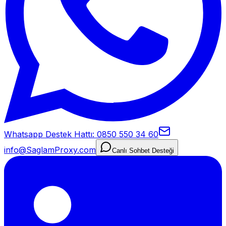
Whatsapp Destek Hattı: 0850 550 34 60
info@SaglamProxy.com
Canlı Sohbet Desteği