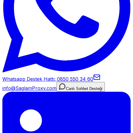
Whatsapp Destek Hattı: 0850 550 34 60
info@SaglamProxy.com
Canlı Sohbet Desteği