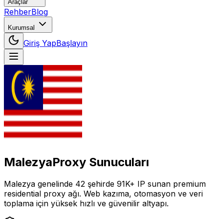
Araçlar
Rehber
Blog
Kurumsal
Giriş Yap
Başlayın
Malezya
Proxy Sunucuları
Malezya
genelinde
42
şehirde
91K+
IP
sunan premium
residential proxy ağı. Web kazıma, otomasyon ve veri
toplama için yüksek hızlı ve güvenilir altyapı.