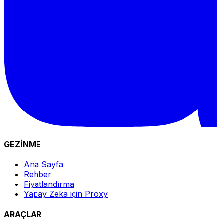
GEZİNME
Ana Sayfa
Rehber
Fiyatlandırma
Yapay Zeka için Proxy
ARAÇLAR