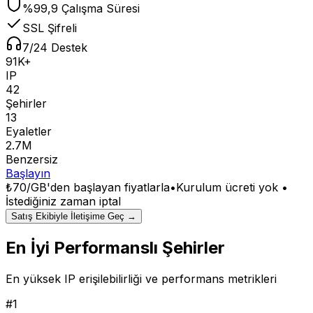
%99,9 Çalışma Süresi
SSL Şifreli
7/24 Destek
91K+
IP
42
Şehirler
13
Eyaletler
2.7M
Benzersiz
Başlayın
₺70/GB
'den başlayan fiyatlarla
•
Kurulum ücreti yok •
İstediğiniz zaman iptal
Satış Ekibiyle İletişime Geç →
En İyi Performanslı Şehirler
En yüksek IP erişilebilirliği ve performans metrikleri
#
1