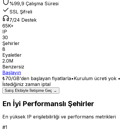
%99,9 Çalışma Süresi
SSL Şifreli
7/24 Destek
65K+
IP
30
Şehirler
8
Eyaletler
2.0M
Benzersiz
Başlayın
₺70/GB
'den başlayan fiyatlarla
•
Kurulum ücreti yok •
İstediğiniz zaman iptal
Satış Ekibiyle İletişime Geç →
En İyi Performanslı Şehirler
En yüksek IP erişilebilirliği ve performans metrikleri
#
1