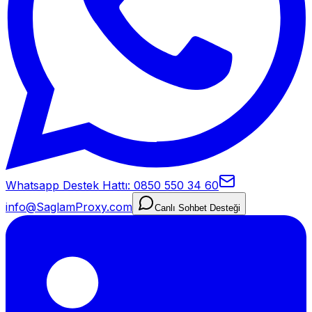
Whatsapp Destek Hattı: 0850 550 34 60
info@SaglamProxy.com
Canlı Sohbet Desteği