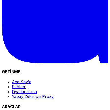
GEZİNME
Ana Sayfa
Rehber
Fiyatlandırma
Yapay Zeka için Proxy
ARAÇLAR