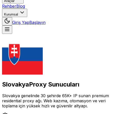
Araçlar
Rehber
Blog
Kurumsal
Giriş Yap
Başlayın
Slovakya
Proxy Sunucuları
Slovakya
genelinde
30
şehirde
65K+
IP
sunan premium
residential proxy ağı. Web kazıma, otomasyon ve veri
toplama için yüksek hızlı ve güvenilir altyapı.