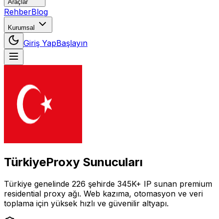
Araçlar
Rehber
Blog
Kurumsal
Giriş Yap
Başlayın
Türkiye
Proxy Sunucuları
Türkiye
genelinde
226
şehirde
345K+
IP
sunan premium
residential proxy ağı. Web kazıma, otomasyon ve veri
toplama için yüksek hızlı ve güvenilir altyapı.