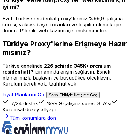
iyi mi?
Evet! Türkiye residential proxy'lerimiz %99,9 çalışma
süresi, yüksek başarı oranları ve tespiti önlemek için
dönen IP'ler ile web kazıma için mükemmeldir.
Türkiye Proxy'lerine Erişmeye Hazır
mısınız?
Türkiye
genelinde
226
şehirde
345K+
premium
residential IP
için anında erişim sağlayın. Esnek
planlarımızla başlayın ve büyüdükçe ölçekleyin.
Kurulum ücreti yok, taahhüt yok.
Fiyat Planlarını Gör
Satış Ekibiyle İletişime Geç
7/24 destek
%99,9 çalışma süresi SLA'sı
Kurumsal düzey altyapı
Tüm konumlara dön