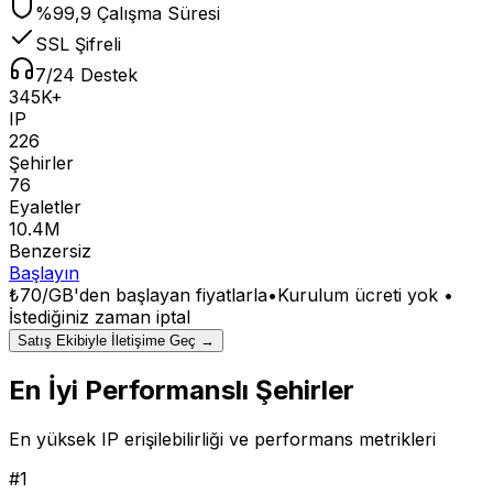
%99,9 Çalışma Süresi
SSL Şifreli
7/24 Destek
345K+
IP
226
Şehirler
76
Eyaletler
10.4M
Benzersiz
Başlayın
₺70/GB
'den başlayan fiyatlarla
•
Kurulum ücreti yok •
İstediğiniz zaman iptal
Satış Ekibiyle İletişime Geç →
En İyi Performanslı Şehirler
En yüksek IP erişilebilirliği ve performans metrikleri
#
1