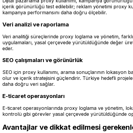
Dijital pazarlama proxy kullanımı, kampanya görünürlüğü 
içerik görünürlüğü test edilebilir; reklam yönetimi proxy k
kampanya performansını daha doğru ölçebilir.
Veri analizi ve raporlama
Veri analitiği süreçlerinde proxy loglama ve yönetim, farklı
uygulamaları, yasal çerçevede yürütüldüğünde değer üretir.
eder.
SEO çalışmaları ve görünürlük
SEO için proxy kullanımı, arama sonuçlarının lokasyon ba
olur ve içerik stratejisini güçlendirir. Türkiye hedefli p
daha doğru veri sağlar.
E-ticaret operasyonları
E-ticaret operasyonlarında proxy loglama ve yönetim, loka
kontrolü gibi görevler yasal çerçevede yürütüldüğünde ope
Avantajlar ve dikkat edilmesi gerekenl