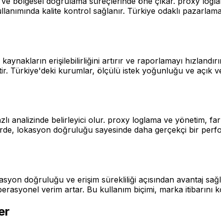
ve bölgesel doğrulama süreçlerinde öne çıkar. proxy logla
ullanımında kalite kontrol sağlanır. Türkiye odaklı pazarlam
 kaynakların erişilebilirliğini artırır ve raporlamayı hızlandı
 Türkiye'deki kurumlar, ölçülü istek yoğunluğu ve açık veri
zlı analizinde belirleyici olur. proxy loglama ve yönetim,
rojelerde, lokasyon doğruluğu sayesinde daha gerçekçi bir per
syon doğruluğu ve erişim sürekliliği açısından avantaj sağ
rasyonel verim artar. Bu kullanım biçimi, marka itibarını k
er