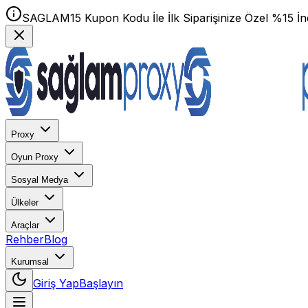
SAGLAM15 Kupon Kodu İle İlk Siparişinize Özel %15 İnd
Proxy
Oyun Proxy
Sosyal Medya
Ülkeler
Araçlar
Rehber
Blog
Kurumsal
Giriş Yap
Başlayın