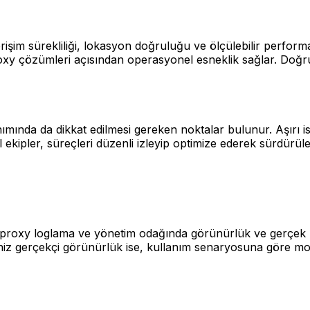
işim sürekliliği, lokasyon doğruluğu ve ölçülebilir performa
n proxy çözümleri açısından operasyonel esneklik sağlar. Doğ
ımında da dikkat edilmesi gereken noktalar bulunur. Aşırı i
kipler, süreçleri düzenli izleyip optimize ederek sürdürülebi
 proxy loglama ve yönetim odağında görünürlük ve gerçek kul
definiz gerçekçi görünürlük ise, kullanım senaryosuna göre mo