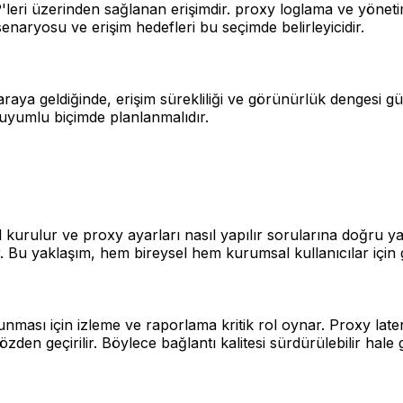
eri üzerinden sağlanan erişimdir. proxy loglama ve yönetim i
senaryosu ve erişim hedefleri bu seçimde belirleyicidir.
raya geldiğinde, erişim sürekliliği ve görünürlük dengesi gü
a uyumlu biçimde planlanmalıdır.
kurulur ve proxy ayarları nasıl yapılır sorularına doğru yan
lıdır. Bu yaklaşım, hem bireysel hem kurumsal kullanıcılar içi
ması için izleme ve raporlama kritik rol oynar. Proxy late
n geçirilir. Böylece bağlantı kalitesi sürdürülebilir hale g