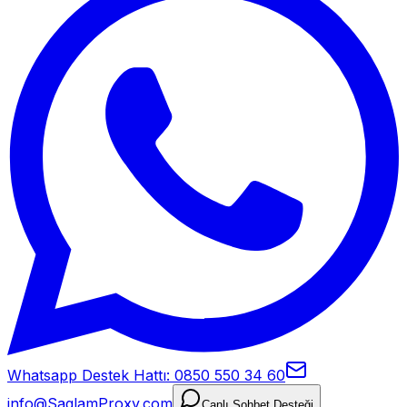
Whatsapp Destek Hattı: 0850 550 34 60
info@SaglamProxy.com
Canlı Sohbet Desteği