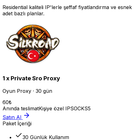
Residential kaliteli IP'lerle şeffaf fiyatlandırma ve esnek
adet bazlı planlar.
1 x Private Sro Proxy
Oyun Proxy · 30 gün
60
₺
Anında teslimat
Kişiye özel IP
SOCKS5
Satın Al
Paket İçeriği
30 Günlük Kullanım