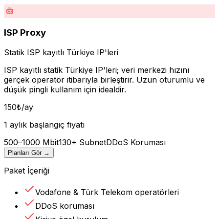
ISP Proxy
Statik ISP kayıtlı Türkiye IP'leri
ISP kayıtlı statik Türkiye IP'leri; veri merkezi hızını
gerçek operatör itibarıyla birleştirir. Uzun oturumlu ve
düşük pingli kullanım için idealdir.
150
₺
/ay
1 aylık başlangıç fiyatı
500–1000 Mbit
130+ Subnet
DDoS Koruması
Planları Gör
→
Paket İçeriği
Vodafone & Türk Telekom operatörleri
DDoS koruması