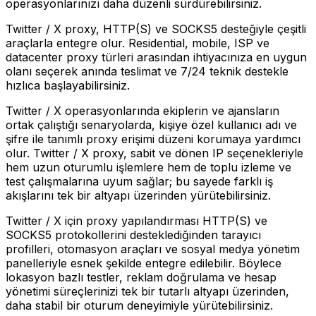
operasyonlarınızı daha düzenli sürdürebilirsiniz.
Twitter / X proxy, HTTP(S) ve SOCKS5 desteğiyle çeşitli
araçlarla entegre olur. Residential, mobile, ISP ve
datacenter proxy türleri arasından ihtiyacınıza en uygun
olanı seçerek anında teslimat ve 7/24 teknik destekle
hızlıca başlayabilirsiniz.
Twitter / X operasyonlarında ekiplerin ve ajansların
ortak çalıştığı senaryolarda, kişiye özel kullanıcı adı ve
şifre ile tanımlı proxy erişimi düzeni korumaya yardımcı
olur. Twitter / X proxy, sabit ve dönen IP seçenekleriyle
hem uzun oturumlu işlemlere hem de toplu izleme ve
test çalışmalarına uyum sağlar; bu sayede farklı iş
akışlarını tek bir altyapı üzerinden yürütebilirsiniz.
Twitter / X için proxy yapılandırması HTTP(S) ve
SOCKS5 protokollerini desteklediğinden tarayıcı
profilleri, otomasyon araçları ve sosyal medya yönetim
panelleriyle esnek şekilde entegre edilebilir. Böylece
lokasyon bazlı testler, reklam doğrulama ve hesap
yönetimi süreçlerinizi tek bir tutarlı altyapı üzerinden,
daha stabil bir oturum deneyimiyle yürütebilirsiniz.