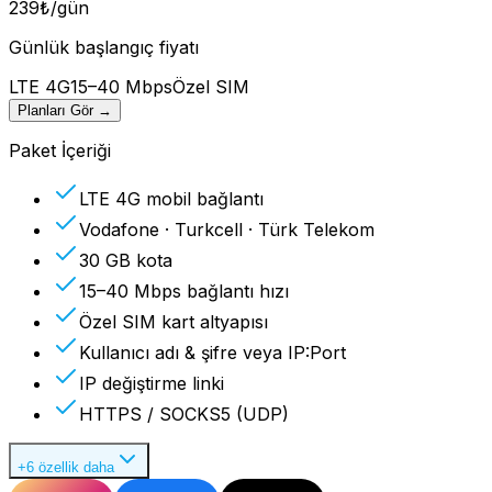
239
₺
/gün
Günlük başlangıç fiyatı
LTE 4G
15–40 Mbps
Özel SIM
Planları Gör
→
Paket İçeriği
LTE 4G mobil bağlantı
Vodafone · Turkcell · Türk Telekom
30 GB kota
15–40 Mbps bağlantı hızı
Özel SIM kart altyapısı
Kullanıcı adı & şifre veya IP:Port
IP değiştirme linki
HTTPS / SOCKS5 (UDP)
+6 özellik daha