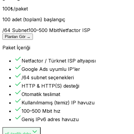
100
₺
/paket
100 adet (toplam) başlangıç
/64 Subnet
100–500 Mbit
Netfactor ISP
Planları Gör
→
Paket İçeriği
Netfactor / Türknet ISP altyapısı
Google Ads uyumlu IP'ler
/64 subnet seçenekleri
HTTP & HTTP(S) desteği
Otomatik teslimat
Kullanılmamış (temiz) IP havuzu
100–500 Mbit hız
Geniş IPv6 adres havuzu
+6 özellik daha