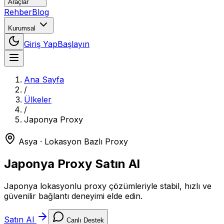
Araçlar
Rehber
Blog
Kurumsal
Giriş Yap
Başlayın
Ana Sayfa
/
Ülkeler
/
Japonya
Proxy
Asya
· Lokasyon Bazlı Proxy
Japonya
Proxy Satın Al
Japonya lokasyonlu proxy çözümleriyle stabil, hızlı ve
güvenilir bağlantı deneyimi elde edin.
Satın Al
Canlı Destek