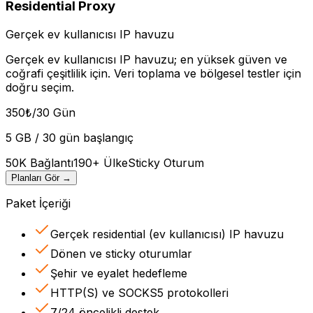
Residential Proxy
Gerçek ev kullanıcısı IP havuzu
Gerçek ev kullanıcısı IP havuzu; en yüksek güven ve
coğrafi çeşitlilik için. Veri toplama ve bölgesel testler için
doğru seçim.
350
₺
/30 Gün
5 GB / 30 gün başlangıç
50K Bağlantı
190+ Ülke
Sticky Oturum
Planları Gör
→
Paket İçeriği
Gerçek residential (ev kullanıcısı) IP havuzu
Dönen ve sticky oturumlar
Şehir ve eyalet hedefleme
HTTP(S) ve SOCKS5 protokolleri
7/24 öncelikli destek