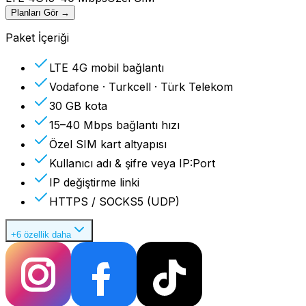
Planları Gör
→
Paket İçeriği
LTE 4G mobil bağlantı
Vodafone · Turkcell · Türk Telekom
30 GB kota
15–40 Mbps bağlantı hızı
Özel SIM kart altyapısı
Kullanıcı adı & şifre veya IP:Port
IP değiştirme linki
HTTPS / SOCKS5 (UDP)
+6 özellik daha