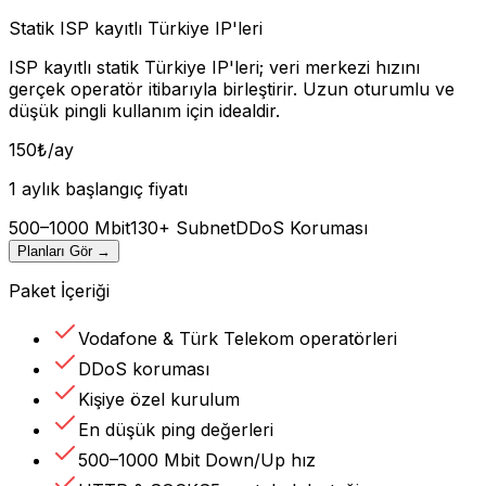
Statik ISP kayıtlı Türkiye IP'leri
ISP kayıtlı statik Türkiye IP'leri; veri merkezi hızını
gerçek operatör itibarıyla birleştirir. Uzun oturumlu ve
düşük pingli kullanım için idealdir.
150
₺
/ay
1 aylık başlangıç fiyatı
500–1000 Mbit
130+ Subnet
DDoS Koruması
Planları Gör
→
Paket İçeriği
Vodafone & Türk Telekom operatörleri
DDoS koruması
Kişiye özel kurulum
En düşük ping değerleri
500–1000 Mbit Down/Up hız