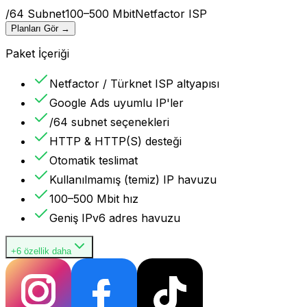
/64 Subnet
100–500 Mbit
Netfactor ISP
Planları Gör
→
Paket İçeriği
Netfactor / Türknet ISP altyapısı
Google Ads uyumlu IP'ler
/64 subnet seçenekleri
HTTP & HTTP(S) desteği
Otomatik teslimat
Kullanılmamış (temiz) IP havuzu
100–500 Mbit hız
Geniş IPv6 adres havuzu
+6 özellik daha