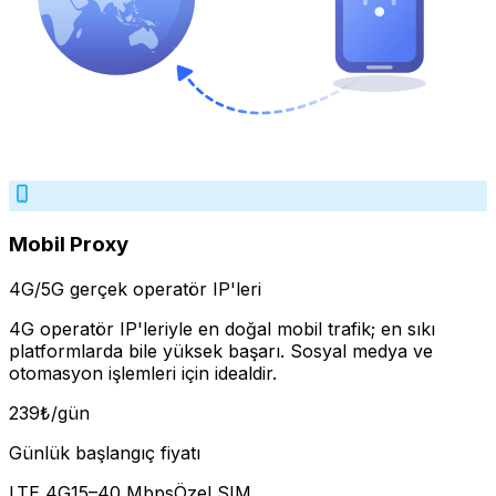
Mobil Proxy
4G/5G gerçek operatör IP'leri
4G operatör IP'leriyle en doğal mobil trafik; en sıkı
platformlarda bile yüksek başarı. Sosyal medya ve
otomasyon işlemleri için idealdir.
239
₺
/gün
Günlük başlangıç fiyatı
LTE 4G
15–40 Mbps
Özel SIM