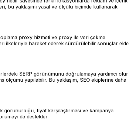
y nedir sayesinde farklı lokasyonlarda reklam ve içerik
eri, bu yaklaşımı yasal ve ölçülü biçimde kullanarak
eri toplama proxy hizmeti ve proxy ile veri çekme
 ilkeleriyle hareket ederek sürdürülebilir sonuçlar elde
ı şehirlerdeki SERP görünümünü doğrulamaya yardımcı olur
ans ölçümü yapılabilir. Bu yaklaşım, SEO ekiplerine daha
tok görünürlüğü, fiyat karşılaştırması ve kampanya
orumayı da destekler.