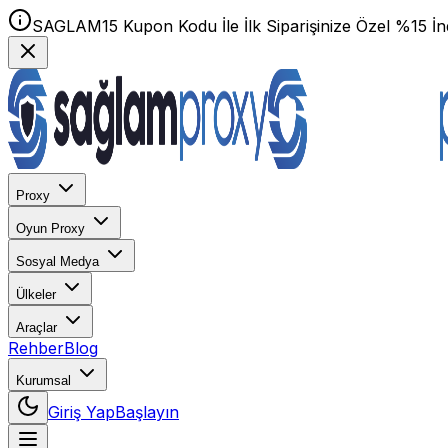
SAGLAM15 Kupon Kodu İle İlk Siparişinize Özel %15 İnd
Proxy
Oyun Proxy
Sosyal Medya
Ülkeler
Araçlar
Rehber
Blog
Kurumsal
Giriş Yap
Başlayın