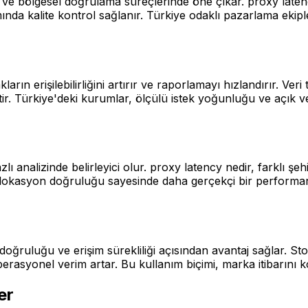
ve bölgesel doğrulama süreçlerinde öne çıkar. proxy latenc
ında kalite kontrol sağlanır. Türkiye odaklı pazarlama ekipl
kların erişilebilirliğini artırır ve raporlamayı hızlandırır. V
 Türkiye'deki kurumlar, ölçülü istek yoğunluğu ve açık veri
lı analizinde belirleyici olur. proxy latency nedir, farkl
erde, lokasyon doğruluğu sayesinde daha gerçekçi bir perform
doğruluğu ve erişim sürekliliği açısından avantaj sağlar. S
rasyonel verim artar. Bu kullanım biçimi, marka itibarını k
er