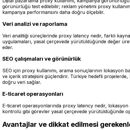
Dijital pazarlama proxy kullanımı, kampanya görünürlüğü 
görünürlüğü test edilebilir; reklam yönetimi proxy kullanım
kampanya performansını daha doğru ölçebilir.
Veri analizi ve raporlama
Veri analitiği süreçlerinde proxy latency nedir, farklı kayna
uygulamaları, yasal çerçevede yürütüldüğünde değer üretir.
eder.
SEO çalışmaları ve görünürlük
SEO için proxy kullanımı, arama sonuçlarının lokasyon baz
ve içerik stratejisini güçlendirir. Türkiye hedefli projel
doğru veri sağlar.
E-ticaret operasyonları
E-ticaret operasyonlarında proxy latency nedir, lokasyon 
kontrolü gibi görevler yasal çerçevede yürütüldüğünde ope
Avantajlar ve dikkat edilmesi gerekenl